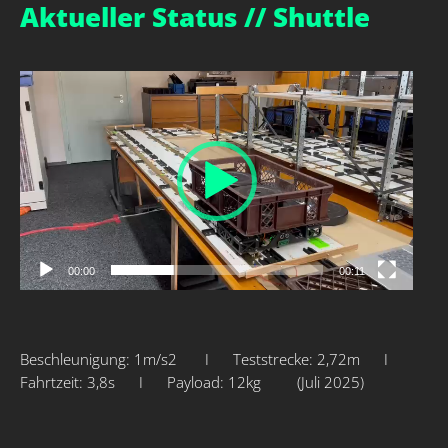
Aktueller Status // Shuttle
Zum
Inhalt
springen
Video-
Player
00:00
00:11
Beschleunigung: 1m/s2 I Teststrecke: 2,72m I
Fahrtzeit: 3,8s I Payload: 12kg (Juli 2025)