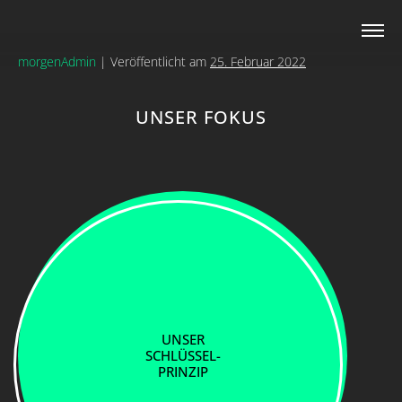
UNSER FOKUS
Zum
Inhalt
springen
morgenAdmin
|
Veröffentlicht am
25. Februar 2022
UNSER FOKUS
UNSER
SCHLÜSSEL-
PRINZIP